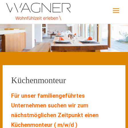
Zum
Schreinerei & Küchenstudio
Wagner –
Inhalt
Wohnfühlzeit
springen
erleben
Küchenmonteur
Für unser familiengeführtes
Unternehmen suchen wir zum
nächstmöglichen Zeitpunkt
einen
Küchenmonteur ( m/w/d )